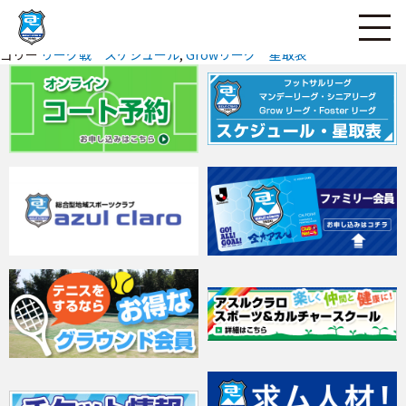
投稿者
bcb_admin
投稿日:
ページの本文へ
2019年4月23日
2023年2月26日
カテ
ゴリー
リーグ戦 スケジュール
,
Growリーグ 星取表