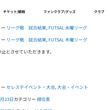
リー
リーグ戦 試合結果
ページの本文へ
,
FUTSAL 水曜リーグ
チケット/観戦
ファンクラブ/グッズ
クラブ
リー
リーグ戦 試合結果
,
FUTSAL 木曜リーグ
リー
リーグ戦 試合結果
,
FUTSAL 水曜リーグ
リー
リーグ戦 試合結果
,
FUTSAL 木曜リーグ
中止とさせていただきます。
リー
セレステイベント・大会
,
大会・イベント
1月23日
カテゴリー
順位表