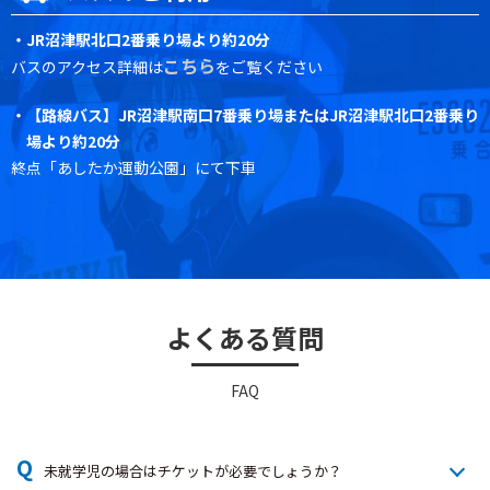
・JR沼津駅北口2番乗り場より約20分
こちら
バスのアクセス詳細は
をご覧ください
・【路線バス】JR沼津駅南口7番乗り場またはJR沼津駅北口2番乗り
場より約20分
終点「あしたか運動公園」にて下車
よくある質問
FAQ
Q
未就学児の場合はチケットが必要でしょうか？