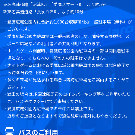
東名高速道路「沼津IC」「愛鷹スマートIC」より約5分
新東名高速道路「長泉沼津IC」より約10分
・愛鷹広域公園内に合計約1,000台収容可能な一般駐車場（無料）が
ございます。
・愛鷹広域公園内駐車場は一般来園者のほか、隣接する野球場、ス
ポーツ広場などの利用者との共同利用となります。
・ホームゲーム開催時、愛鷹広域公園内駐車場の一部は関係者駐車
場となり、そちらへの一般の方の駐車はできません。
・ナイトゲームにおける愛鷹広域公園内駐車場の施錠は試合終了か
ら約30分後を目途に行います。
・多くの来場が見込まれる場合は臨時駐車場をご案内することがご
ざいます。
・満車の場合はJR沼津駅周辺のコインパーキング等をご利用いただ
き、バスやタクシーにてご来場ください。
・愛鷹広域公園内駐車場での車中泊は禁止です。
・近隣のご迷惑となりますので違法駐車は絶対におやめください。
バスのご利用