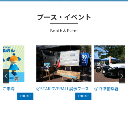
ブース・イベント
Booth & Event
」ご来場
ⒶSTAR OVERALL展示ブース
Ⓑ沼津警察署
more
more