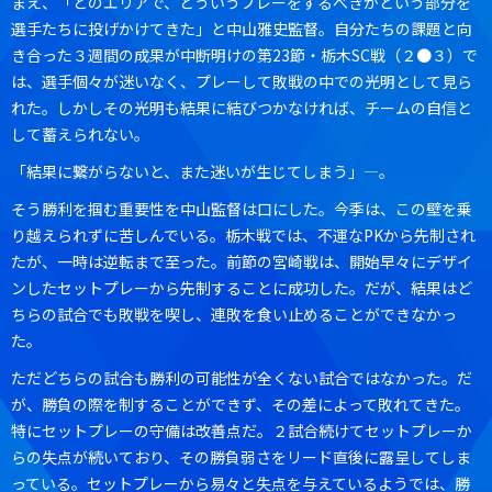
まえ、「どのエリアで、どういうプレーをするべきかという部分を
選手たちに投げかけてきた」と中山雅史監督。自分たちの課題と向
き合った３週間の成果が中断明けの第23節・栃木SC戦（２●３）で
は、選手個々が迷いなく、プレーして敗戦の中での光明として見ら
れた。しかしその光明も結果に結びつかなければ、チームの自信と
して蓄えられない。
「結果に繋がらないと、また迷いが生じてしまう」―。
そう勝利を掴む重要性を中山監督は口にした。今季は、この壁を乗
り越えられずに苦しんでいる。栃木戦では、不運なPKから先制され
たが、一時は逆転まで至った。前節の宮崎戦は、開始早々にデザイ
ンしたセットプレーから先制することに成功した。だが、結果はど
ちらの試合でも敗戦を喫し、連敗を食い止めることができなかっ
た。
ただどちらの試合も勝利の可能性が全くない試合ではなかった。だ
が、勝負の際を制することができず、その差によって敗れてきた。
特にセットプレーの守備は改善点だ。２試合続けてセットプレーか
らの失点が続いており、その勝負弱さをリード直後に露呈してしま
っている。セットプレーから易々と失点を与えているようでは、勝