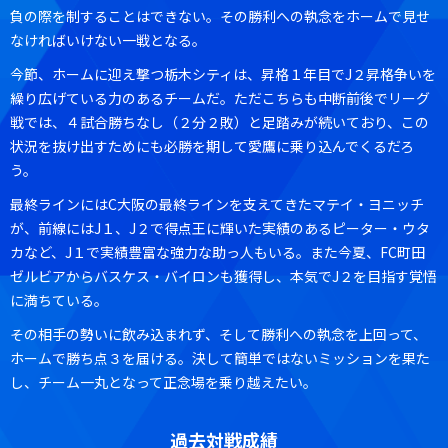
負の際を制することはできない。その勝利への執念をホームで見せ
なければいけない一戦となる。
今節、ホームに迎え撃つ栃木シティは、昇格１年目でJ２昇格争いを
繰り広げている力のあるチームだ。ただこちらも中断前後でリーグ
戦では、４試合勝ちなし（２分２敗）と足踏みが続いており、この
状況を抜け出すためにも必勝を期して愛鷹に乗り込んでくるだろ
う。
最終ラインにはC大阪の最終ラインを支えてきたマテイ・ヨニッチ
が、前線にはJ１、J２で得点王に輝いた実績のあるピーター・ウタ
カなど、J１で実績豊富な強力な助っ人もいる。また今夏、FC町田
ゼルビアからバスケス・バイロンも獲得し、本気でJ２を目指す覚悟
に満ちている。
その相手の勢いに飲み込まれず、そして勝利への執念を上回って、
ホームで勝ち点３を届ける。決して簡単ではないミッションを果た
し、チーム一丸となって正念場を乗り越えたい。
過去対戦成績