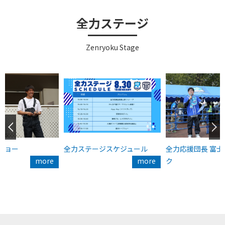
全力ステージ
Zenryoku Stage
ショー
全力ステージスケジュール
全力応援団長 富
more
more
ク