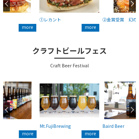
①レカント
②金賞受賞 幻の
more
more
クラフトビールフェス
Craft Beer Festival
Mt.FujiBrewing
Baird Beer
more
more