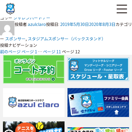
投稿者
bcb_admin
投稿日:
ページの本文へ
2019年5月28日
2022年3月17日
カテ
ゴリー
シャレンパートナー
投稿者
azulclaro
投稿日:
2019年5月30日
2020年8月3日
カテゴリ
ー
スポンサー
,
スタジアムスポンサー（バックスタンド）
投稿ナビゲーション
前のページ
ページ
1
…
ページ
11
ページ
12