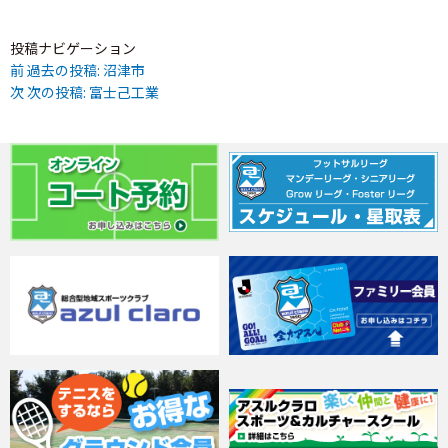
投稿ナビゲーション
前
過去の投稿:
沼津市
次
次の投稿:
富士己工業