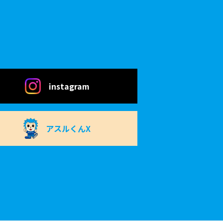
instagram
アスルくんX