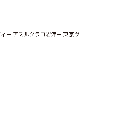
ディ－ アスルクラロ沼津－ 東京ヴ