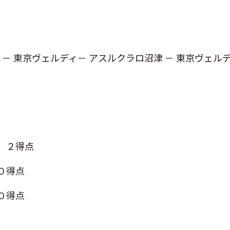
 － 東京ヴェルディ－ アスルクラロ沼津 － 東京ヴェル
２得点
０得点
得点