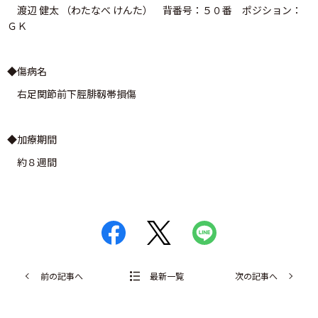
渡辺 健太 （わたなべ けんた） 背番号：５０番 ポジション：
ＧＫ
◆傷病名
右足関節前下脛腓靱帯損傷
◆加療期間
約８週間
前の記事へ
最新一覧
次の記事へ