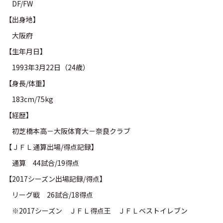
DF/FW
【出身地】
大阪府
【生年月日】
1993年3月22日（24歳）
【身長/体重】
183cm/75kg
【経歴】
初芝橋本高－大阪体育大－奈良クラブ
【ＪＦＬ通算出場/得点記録】
通算 44試合/19得点
【2017シーズン出場記録/得点】
リーグ戦 26試合/18得点
※2017シーズン ＪＦＬ得点王 ＪＦＬベストイレブン