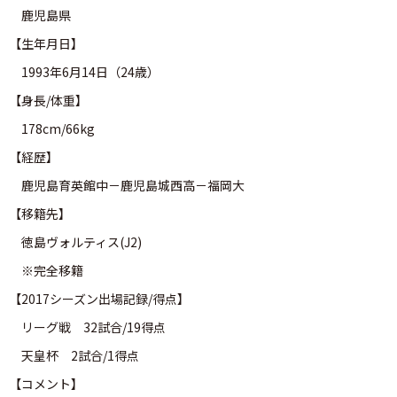
鹿児島県
【生年月日】
1993年6月14日（24歳）
【身長/体重】
178cm/66kg
【経歴】
鹿児島育英館中－鹿児島城西高－福岡大
【移籍先】
徳島ヴォルティス(J2)
※完全移籍
【2017シーズン出場記録/得点】
リーグ戦 32試合/19得点
天皇杯 2試合/1得点
【コメント】