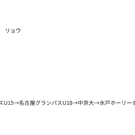
 リョウ
15→名古屋グランパスU18→中京大→水戸ホーリー