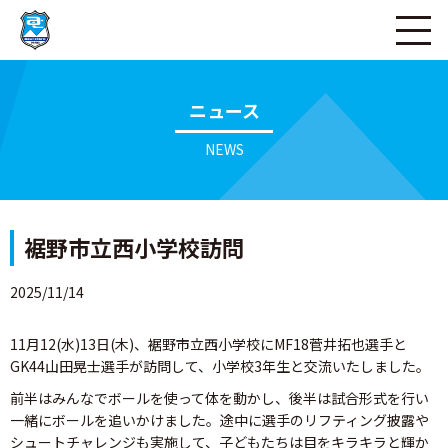
ページの本文へ
ニュース
NEWS
裾野市立西小学校訪問
2025/11/14
11月12(水)13日(木)、裾野市立西小学校にMF18菅井拓也選手と
GK44山田晃士選手が訪問して、小学校3年生と交流いたしました。
前半はみんなでボールを使って体を動かし、後半は試合形式を行い
一緒にボールを追いかけました。途中に選手のリフティング披露や
シュートチャレンジも実施して、子どもたちは目をキラキラと輝か