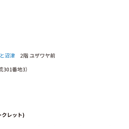
ーと沼津
2階 ユザワヤ前
301番地3）
ークレット)