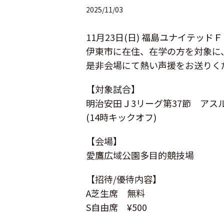
2025/11/03
11月23日(日) 福島ユナイテ
伊東市に在住、在学の方を対象に
是非会場にて熱い声援をお送りく
【対象試合】
明治安田Ｊ3リーグ第37節 アス
(14時キックオフ)
【会場】
愛鷹広域公園多目的競技場
【招待/優待内容】
A芝生席 無料
S自由席 ¥500