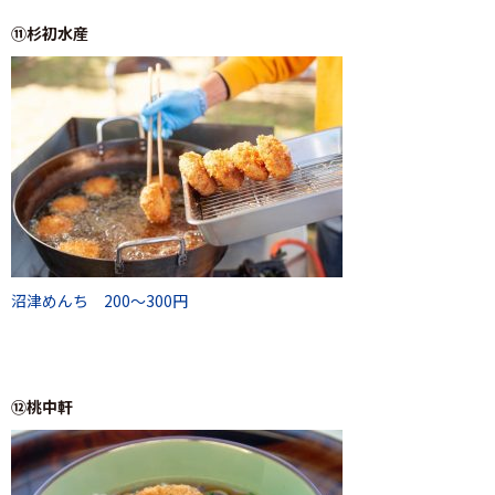
⑪杉初水産
沼津めんち 200～300円
⑫桃中軒