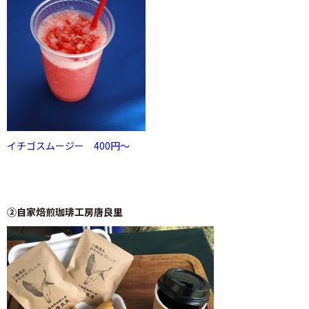
イチゴスムージー 400円～
②自家焙煎珈琲工房唐良里