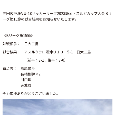
高円宮杯JFA U-18サッカーリーグ2023静岡・スルガカップ大会 Bリ
ーグ第15節の試合結果をお知らせいたします。
《Bリーグ第15節》
対戦相手： 日大三島
試合結果： アスルクラロ沼津Ｕ１８ 5-1 日大三島
（前半：2-1、後半：3-0）
得点者： 髙原瑛斗
長橋和獅×2
川口暖
天城琥
全力応援ありがとうございました。